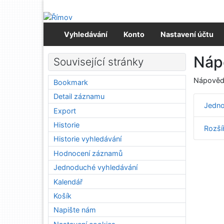
Přejít na obsah
Přejít na menu
Prohlášení o webové přístupnosti
Vyhledávání
Konto
Nastavení účtu
Náp
Související stránky
Nápověda
Bookmark
Detail záznamu
Jedno
Export
Historie
Rozší
Historie vyhledávání
Hodnocení záznamů
Jednoduché vyhledávání
Kalendář
Košík
Napište nám