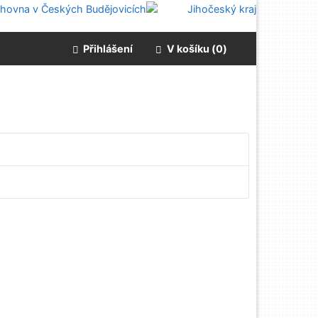
Přihlášení
V košíku (
0
)