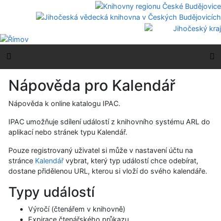
Přejít na obsah
Přejít na menu
Prohlášení o webové přístupnosti
Boční menu
H
Nápověda pro Kalendář
Nápověda k online katalogu IPAC.
IPAC umožňuje sdílení událostí z knihovního systému ARL do
aplikací nebo stránek typu Kalendář.
Pouze registrovaný uživatel si může v nastavení účtu na
stránce
Kalendář
vybrat, který typ událostí chce odebírat,
dostane přidělenou URL, kterou si vloží do svého kalendáře.
Typy událostí
Výročí (čtenářem v knihovně)
Expirace čtenářského průkazu