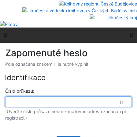
Přejít na obsah
Přejít na menu
Prohlášení o webové přístupnosti
Boční menu
H
Zapomenuté heslo
Pole označena znakem
je nutné vyplnit.
Identifikace
*
Číslo průkazu:
(Uveďte číslo průkazu nebo e-mailovou adresu zadanou při
registraci.)