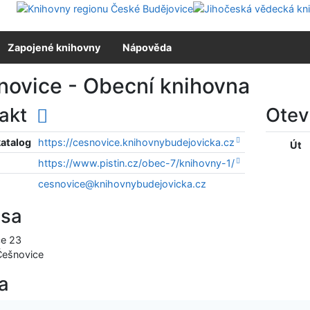
Zapojené knihovny
Nápověda
novice - Obecní knihovna
takt
Otev
katalog
https://cesnovice.knihovnybudejovicka.cz
Út
https://www.pistin.cz/obec-7/knihovny-1/
cesnovice@knihovnybudejovicka.cz
esa
ce 23
Češnovice
a