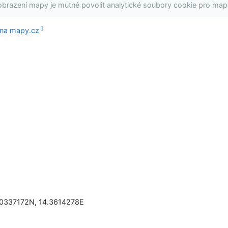
obrazení mapy je mutné povolit analytické soubory cookie pro map
 na mapy.cz
.0337172N
,
14.3614278E