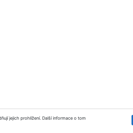
ují jejich prohlížení. Další informace o tom
 stránek
Přístupnost
Soukromí
©1993-