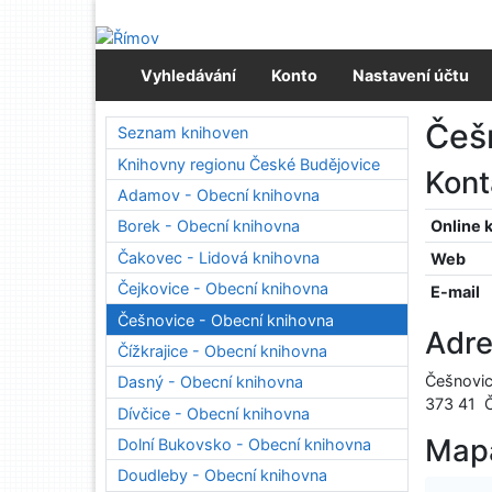
Přejít na obsah
Přejít na menu
Prohlášení o webové přístupnosti
Vyhledávání
Konto
Nastavení účtu
Češ
Seznam knihoven
Knihovny regionu České Budějovice
Kon
Adamov - Obecní knihovna
Online 
Borek - Obecní knihovna
Čakovec - Lidová knihovna
Web
Čejkovice - Obecní knihovna
E-mail
Češnovice - Obecní knihovna
Adr
Čížkrajice - Obecní knihovna
Češnovi
Dasný - Obecní knihovna
373 41
Dívčice - Obecní knihovna
Map
Dolní Bukovsko - Obecní knihovna
Doudleby - Obecní knihovna