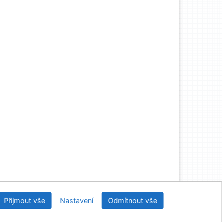
Knihovny regionu České Budějovice
Přijmout vše
Nastavení
Odmítnout vše
2026
IPAC
 v.4.8.63a
-
Cosmotron Bohemia, s.r.o.